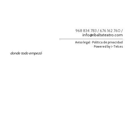
968 834 783 / 676 162 760 /
info@ribaltateatro.com
Aviso legal · Politica de privacidad
·
Powered by
i-Tek.es
donde todo empezó