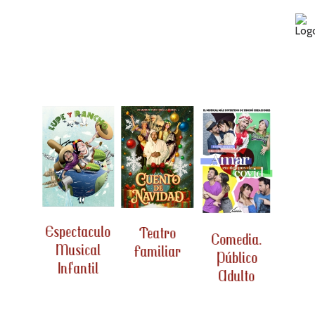
tro
liar


Espectaculo
Teatro
Te
Comedia.
Musical
Familiar
Adu
Público
Infantil
Fam
Adulto